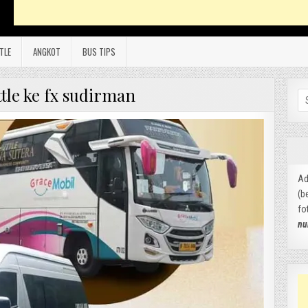
TLE
ANGKOT
BUS TIPS
ttle ke fx sudirman
Se
for
Ad
(b
fo
nu