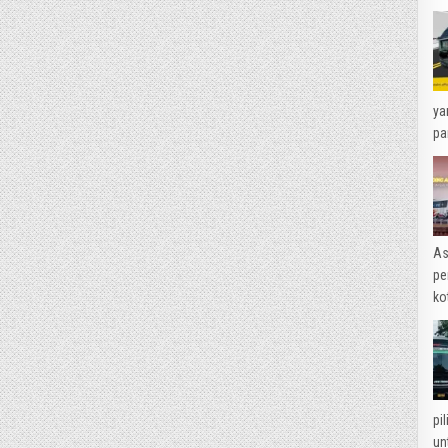
ya
pa
As
pe
ko
pi
un