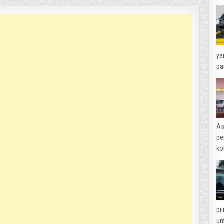
ya
pa
As
pe
ko
pi
un