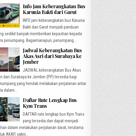
Info Jam Keberangkatan Bus
Karunia Bakti dari Garut
INFO jam keberangkatan bus Karunia
Bakti dari Garut menjadi panduan
ng sedikit banyak memberikan kepastian kepada
ra penumpang. Bagaimanapun, penumpang...
Jadwal Keberangkatan Bus
Akas Asri dari Surabaya ke
Jember
JADWAL keberangkatan Bus Akas
ri dari Surabaya ke Jember (PP) tersedia bagi
numpang yang hendak melakukan perjalanan antar
ta dalam...
Daftar Rute Lengkap Bus
Kym Trans
DAFTAR rute lengkap bus Kym Trans
yang tersedia dan dapat menjadi
lihan dalam melakukan perjalanan darat, terutama
tuk AKAP, yakni...