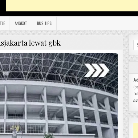
TLE
ANGKOT
BUS TIPS
sjakarta lewat gbk
Se
for
Ad
(b
fo
nu