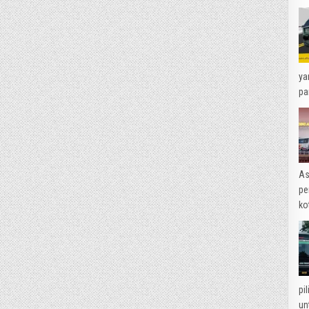
ya
pa
As
pe
ko
pi
un