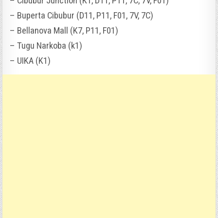
– Cibubur Junction (K1, D11, P11, 7C, 7V, F01)
– Buperta Cibubur (D11, P11, F01, 7V, 7C)
– Bellanova Mall (K7, P11, F01)
– Tugu Narkoba (k1)
– UIKA (K1)