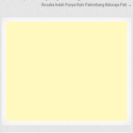
pos
Rosalia Indah Punya Rute Palembang-Baturaja-Pati →