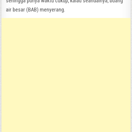
sehingga punya waktu cukup, kalau seandainya, buang
air besar (BAB) menyerang.