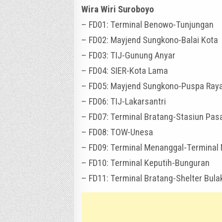
Wira Wiri Suroboyo
– FD01: Terminal Benowo-Tunjungan
– FD02: Mayjend Sungkono-Balai Kota
– FD03: TIJ-Gunung Anyar
– FD04: SIER-Kota Lama
– FD05: Mayjend Sungkono-Puspa Ray
– FD06: TIJ-Lakarsantri
– FD07: Terminal Bratang-Stasiun Pasa
– FD08: TOW-Unesa
– FD09: Terminal Menanggal-Terminal
– FD10: Terminal Keputih-Bunguran
– FD11: Terminal Bratang-Shelter Bulak