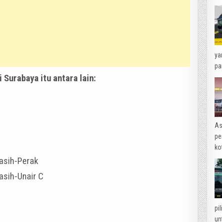
ya
pa
 Surabaya itu antara lain:
As
pe
ko
rasih-Perak
asih-Unair C
pi
un