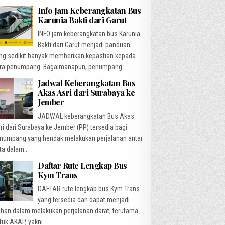
Info Jam Keberangkatan Bus
Karunia Bakti dari Garut
INFO jam keberangkatan bus Karunia
Bakti dari Garut menjadi panduan
ng sedikit banyak memberikan kepastian kepada
ra penumpang. Bagaimanapun, penumpang...
Jadwal Keberangkatan Bus
Akas Asri dari Surabaya ke
Jember
JADWAL keberangkatan Bus Akas
ri dari Surabaya ke Jember (PP) tersedia bagi
numpang yang hendak melakukan perjalanan antar
ta dalam...
Daftar Rute Lengkap Bus
Kym Trans
DAFTAR rute lengkap bus Kym Trans
yang tersedia dan dapat menjadi
lihan dalam melakukan perjalanan darat, terutama
tuk AKAP, yakni...