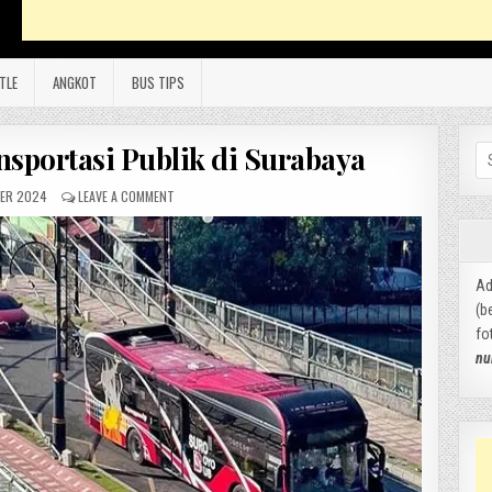
TLE
ANGKOT
BUS TIPS
nsportasi Publik di Surabaya
Se
for
ER 2024
LEAVE A COMMENT
Ad
(b
fo
nu