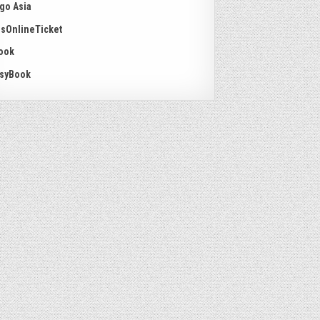
go Asia
sOnlineTicket
ook
syBook