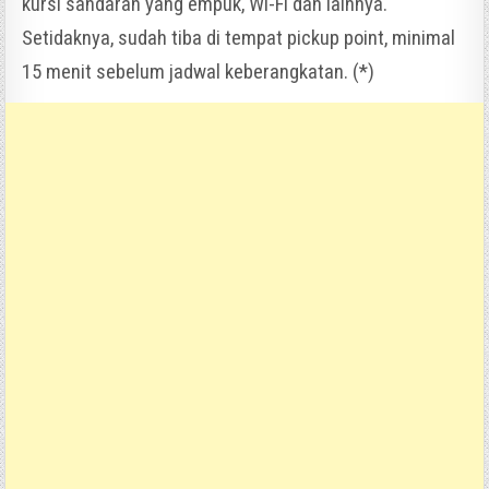
kursi sandaran yang empuk, Wi-Fi dan lainnya.
Setidaknya, sudah tiba di tempat pickup point, minimal
15 menit sebelum jadwal keberangkatan. (*)