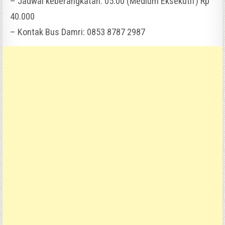
– Jadwal keberangkatan: 05.00 (Medium Eksekutif) Rp
40.000
– Kontak Bus Damri: 0853 8787 2987