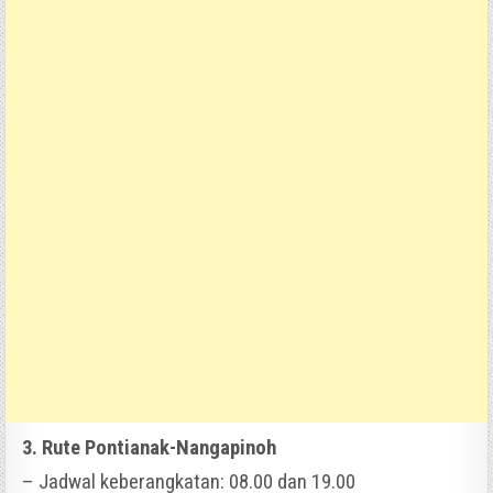
3. Rute Pontianak-Nangapinoh
– Jadwal keberangkatan: 08.00 dan 19.00