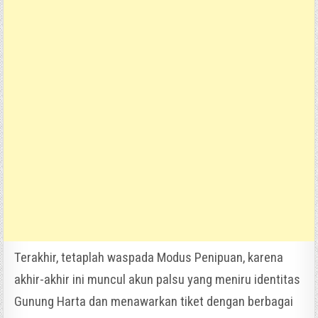
Terakhir, tetaplah waspada Modus Penipuan, karena
akhir-akhir ini muncul akun palsu yang meniru identitas
Gunung Harta dan menawarkan tiket dengan berbagai