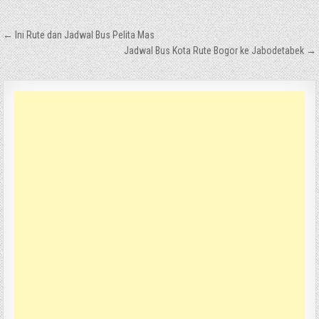
Navigasi
← Ini Rute dan Jadwal Bus Pelita Mas
pos
Jadwal Bus Kota Rute Bogor ke Jabodetabek →