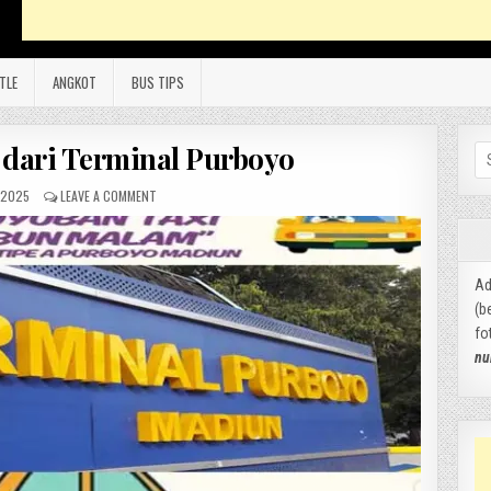
TLE
ANGKOT
BUS TIPS
i dari Terminal Purboyo
Se
for
 2025
LEAVE A COMMENT
Ad
(b
fo
nu