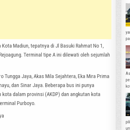
ya
pa
 Kota Madiun, tepatnya di Jl Basuki Rahmat No 1,
 Rejoagung. Terminal tipe A ini dilewati oleh sejumlah
As
o Tungga Jaya, Akas Mila Sejahtera, Eka Mira Prima
pe
ayu, dan Sinar Jaya. Beberapa bus ini punya
ko
 kota dalam provinsi (AKDP) dan angkutan kota
Terminal Purboyo.
ya
pi
un