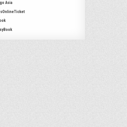
go Asia
sOnlineTicket
ook
syBook