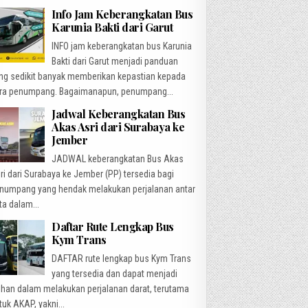
Info Jam Keberangkatan Bus
Karunia Bakti dari Garut
INFO jam keberangkatan bus Karunia
Bakti dari Garut menjadi panduan
ng sedikit banyak memberikan kepastian kepada
ra penumpang. Bagaimanapun, penumpang...
Jadwal Keberangkatan Bus
Akas Asri dari Surabaya ke
Jember
JADWAL keberangkatan Bus Akas
ri dari Surabaya ke Jember (PP) tersedia bagi
numpang yang hendak melakukan perjalanan antar
ta dalam...
Daftar Rute Lengkap Bus
Kym Trans
DAFTAR rute lengkap bus Kym Trans
yang tersedia dan dapat menjadi
lihan dalam melakukan perjalanan darat, terutama
tuk AKAP, yakni...