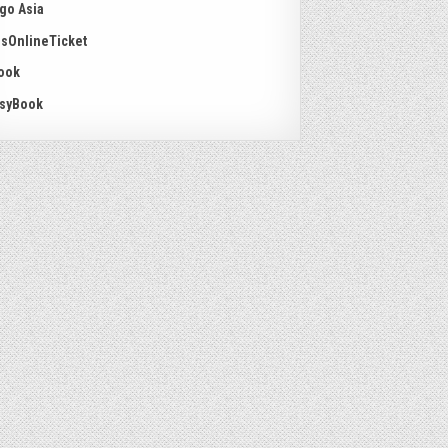
go Asia
sOnlineTicket
ook
syBook