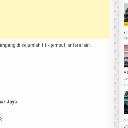
ya
pa
pang di sejumlah titik jemput, antara lain:
As
pe
ko
nar Jaya
B
pi
un