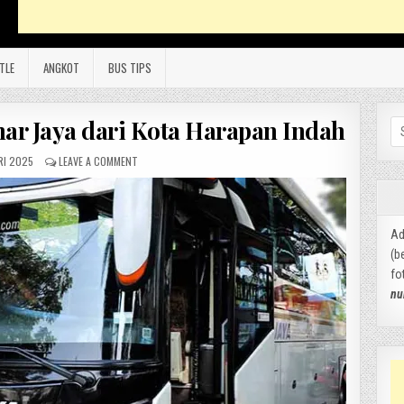
TLE
ANGKOT
BUS TIPS
nar Jaya dari Kota Harapan Indah
Se
for
RI 2025
LEAVE A COMMENT
Ad
(b
fo
nu