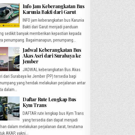
Info Jam Keberangkatan Bus
Karunia Bakti dari Garut
INFO jam keberangkatan bus Karunia
Bakti dari Garut menjadi panduan
ng sedikit banyak memberikan kepastian kepada
ra penumpang. Bagaimanapun, penumpang...
Jadwal Keberangkatan Bus
Akas Asri dari Surabaya ke
Jember
JADWAL keberangkatan Bus Akas
ri dari Surabaya ke Jember (PP) tersedia bagi
numpang yang hendak melakukan perjalanan antar
ta dalam...
Daftar Rute Lengkap Bus
Kym Trans
DAFTAR rute lengkap bus Kym Trans
yang tersedia dan dapat menjadi
lihan dalam melakukan perjalanan darat, terutama
tuk AKAP, yakni...